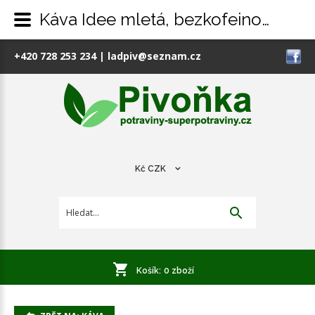
Káva Idee mletá, bezkofeinová, 500g
+420 728 253 234
|
ladpiv@seznam.cz
Kč
CZK
Košík:
0
zboží