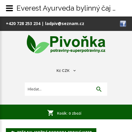
Everest Ayurveda bylinný čaj Kalamegha, 100g
+420 728 253 234
|
ladpiv@seznam.cz
Kč
CZK
Košík:
0
zboží