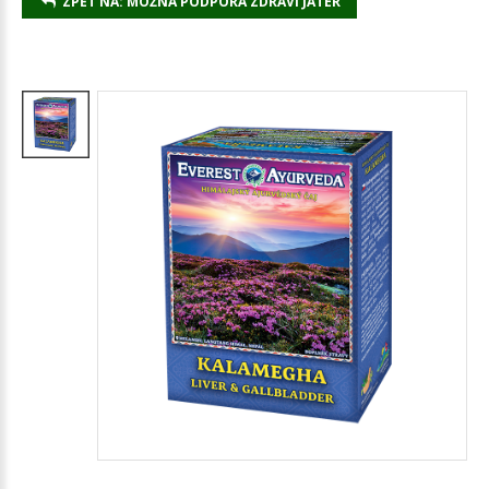
ZPĚT NA: MOŽNÁ PODPORA ZDRAVÍ JATER