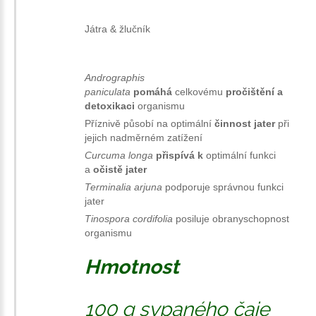
Játra & žlučník
Andrographis
paniculata
pomáhá
celkovému
pročištění
a
detoxikaci
organismu
Příznivě působí na optimální
činnost jater
při
jejich nadměrném zatížení
Curcuma
longa
přispívá k
optimální funkci
a
očistě jater
Terminalia arjuna
podporuje správnou funkci
jater
Tinospora cordifolia
posiluje obranyschopnost
organismu
Hmotnost
100 g sypaného čaje