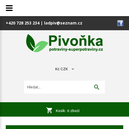
+420 728 253 234
|
ladpiv@seznam.cz
Kč
CZK
Košík:
0
zboží