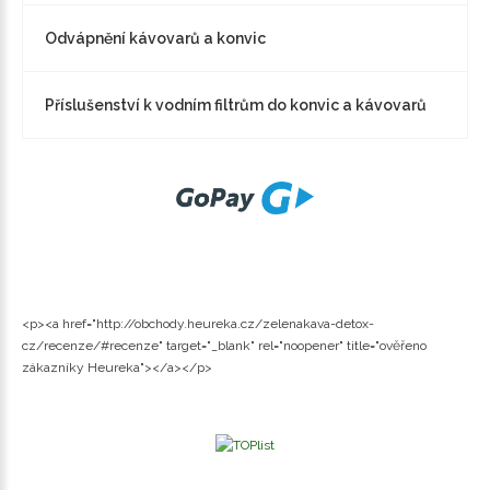
Odvápnění kávovarů a konvic
Příslušenství k vodním filtrům do konvic a kávovarů
<p><a href="http://obchody.heureka.cz/zelenakava-detox-
cz/recenze/#recenze" target="_blank" rel="noopener" title="ověřeno
zákazníky Heureka"></a></p>