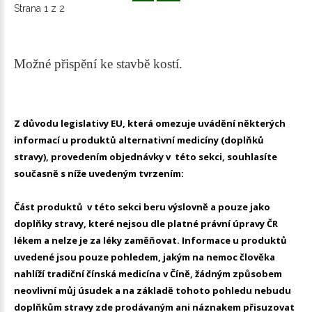
Strana 1 z 2
Možné přispění ke stavbě kostí.
Z důvodu legislativy EU, která omezuje uvádění některých
informací u produktů alternativní medicíny (doplňků
stravy), provedením objednávky v této sekci, souhlasíte
současně s níže uvedeným tvrzením:
Část produktů v této sekci beru výslovně a pouze jako
doplňky stravy, které nejsou dle platné právní úpravy ČR
lékem a nelze je za léky zaměňovat. Informace u produktů
uvedené jsou pouze pohledem, jakým na nemoc člověka
nahlíží tradiční čínská medicína v Číně, žádným způsobem
neovlivní můj úsudek a na základě tohoto pohledu nebudu
doplňkům stravy zde prodávaným ani náznakem přisuzovat