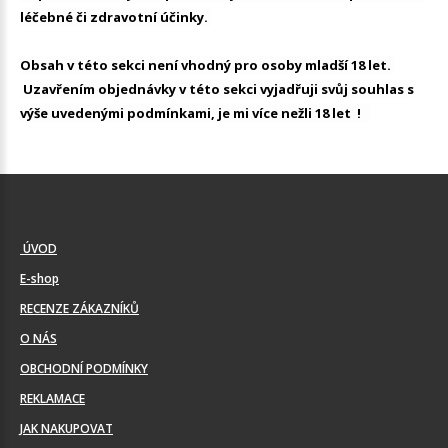
léčebné či zdravotní účinky.
Obsah v této sekci není vhodný pro osoby mladší 18 let.
Uzavřením objednávky v této sekci vyjadřuji svůj souhlas s
výše uvedenými podmínkami, je mi více nežli 18 let !
ÚVOD
E-shop
RECENZE ZÁKAZNÍKŮ
O NÁS
OBCHODNÍ PODMÍNKY
REKLAMACE
JAK NAKUPOVAT