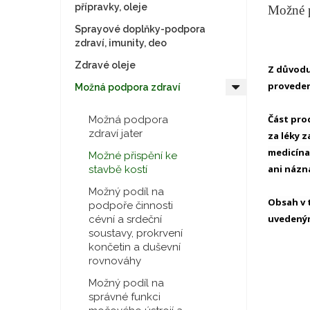
přípravky, oleje
Možné p
Sprayové doplňky-podpora
zdraví, imunity, deo
Zdravé oleje
Z důvodu
proveden
Možná podpora zdraví
Část prod
Možná podpora
zdraví jater
za léky 
medicína
Možné přispění ke
ani názn
stavbě kostí
Možný podíl na
Obsah v t
podpoře činnosti
uvedeným
cévní a srdeční
soustavy, prokrvení
končetin a duševní
rovnováhy
Možný podíl na
správné funkci