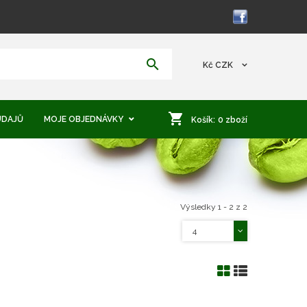
Kč
CZK
ÚDAJŮ
MOJE OBJEDNÁVKY
Košík:
0
zboží
MŮJ ÚČET
Výsledky 1 - 2 z 2
4