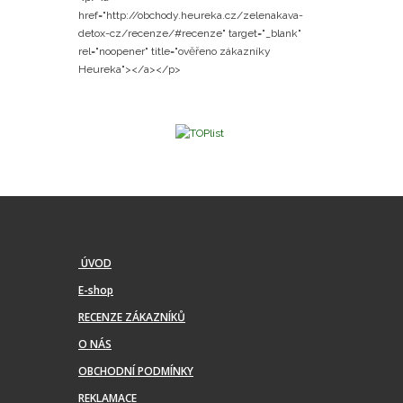
href="http://obchody.heureka.cz/zelenakava-
detox-cz/recenze/#recenze" target="_blank"
rel="noopener" title="ověřeno zákazníky
Heureka"></a></p>
ÚVOD
E-shop
RECENZE ZÁKAZNÍKŮ
O NÁS
OBCHODNÍ PODMÍNKY
REKLAMACE