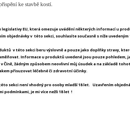
řispění ke stavbě kostí.
 legislativy EU, která omezuje uvádění některých informací u prod
ím objednávky v této sekci, souhlasíte současně s níže uvedeným 
uktů v této sekci beru výslovně a pouze jako doplňky stravy, které
zaměňovat. Informace u produktů uvedené jsou pouze pohledem, jak
 v Číně, žádným způsobem neovlivní můj úsudek a na základě to
akem přisuzovat léčebné či zdravotní účinky.
éto sekci není vhodný pro osoby mladší 18 let. Uzavřením objednávk
i podmínkami, je mi více nežli 18 let !