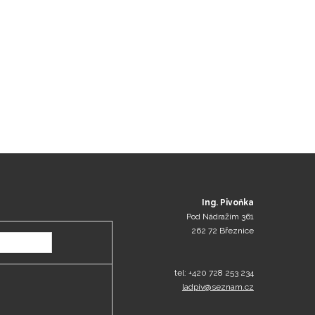
Ing. Pivoňka
Pod Nádražím 361
262 72 Březnice
tel: +420 728 253 234
ladpiv@seznam.cz