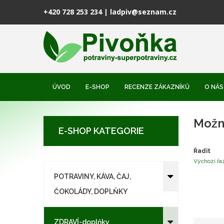
+420 728 253 234
|
ladpiv@seznam.cz
ÚVOD
E-SHOP
RECENZE ZÁKAZNÍKŮ
O NÁS
Možné
R
E-SHOP KATEGORIE
JA
Řadit
Výchozí řa
POTRAVINY, KÁVA, ČAJ,
ČOKOLÁDY, DOPLŇKY
ZDRAVÍ-doplňky