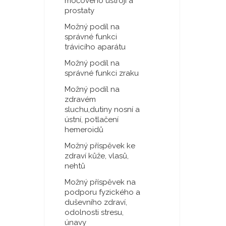
močového ústrojí a
prostaty
Možný podíl na
správné funkci
trávicího aparátu
Možný podíl na
správné funkci zraku
Možný podíl na
zdravém
sluchu,dutiny nosní a
ústní, potlačení
hemeroidů
Možný příspěvek ke
zdraví kůže, vlasů,
nehtů
Možný příspěvek na
podporu fyzického a
duševního zdraví,
odolnosti stresu,
únavy