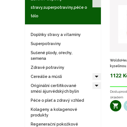
stravy,superpotraviny,péče o
tělo
Doplňky stravy a vitamíny
Superpotraviny
Sušené plody, ořechy,
semena
WoldoHea
kyselinou
Zdravé potraviny
1122 K
Cereálie a műsli
Originální certifikované
směsi ájurvédských bylin
Dostupnost
skladem
Péče o pleť a zdravý vzhled
Kolageny a kolagenové
produkty
Regenerační pokožkové