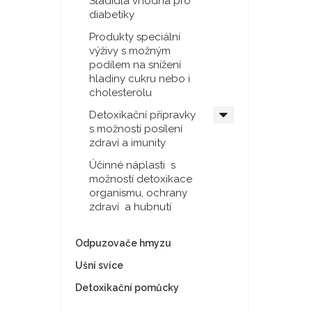
Sladidla vhodná pro
diabetiky
Produkty speciální
výživy s možným
podílem na snížení
hladiny cukru nebo i
cholesterolu
Detoxikační přípravky
s možností posílení
zdraví a imunity
Účinné náplasti s
možností detoxikace
organismu, ochrany
zdraví a hubnutí
Odpuzovače hmyzu
Ušní svíce
Detoxikační pomůcky