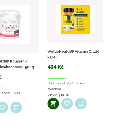
WoldoHealth® Vitamín C, 120
kapslí
lth® Kolagen s
404 Kč
 hyaluronovou, 500g
č
Dostupnost zboží:
Kusů
skladem
 zboží:
Kusů
Zbývá
3 kusů