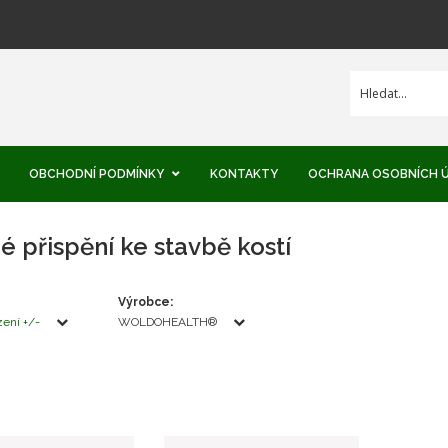
OBCHODNÍ PODMÍNKY
KONTAKTY
OCHRANA OSOBNÍCH 
 přispění ke stavbě kostí
EKLAMACE
K NAKUPOVAT
Výrobce:
zení +/-
WOLDOHEALTH®