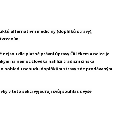
uktů alternativní medicíny (doplňků stravy),
tvrzením:
 nejsou dle platné právní úpravy ČR lékem a nelze je
ým na nemoc člověka nahlíží tradiční čínská
hoto pohledu nebudu doplňkům stravy zde prodávaným
y v této sekci vyjadřuji svůj souhlas s výše