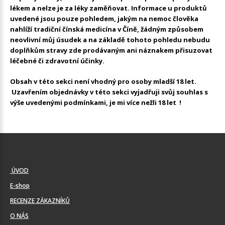
lékem a nelze je za léky zaměňovat. Informace u produktů
uvedené jsou pouze pohledem, jakým na nemoc člověka
nahlíží tradiční čínská medicína v Číně, žádným způsobem
neovlivní můj úsudek a na základě tohoto pohledu nebudu
doplňkům stravy zde prodávaným ani náznakem přisuzovat
léčebné či zdravotní účinky.
Obsah v této sekci není vhodný pro osoby mladší 18 let.
Uzavřením objednávky v této sekci vyjadřuji svůj souhlas s
výše uvedenými podmínkami, je mi více nežli 18 let !
ÚVOD
E-shop
RECENZE ZÁKAZNÍKŮ
O NÁS