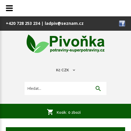
+420 728 253 234
|
ladpiv@seznam.cz
Kč
CZK
Košík:
0
zboží