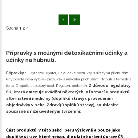
Strana 1 z 4
Přípravky s možnými detoxikačními účinky a
účinky na hubnutí.
Přípravky :
Erythritol, Xylitol, ChiaShake produkty s různými příchutěmi,
Phytoproteinová výživa- produkty s několika příchutěmi, Tribulus terrestris
Z důvodu legislativy
forte, Grepofit, Jablečný ocet, Regalen, protektin,
EU, která omezuje uvádění některých informací u produktů
alternativní medicíny (doplňků stravy), provedením
objednávky v sekci Zdraví(Doplňků stravy), souhlasíte
současně s níže uvedeným tvrzením:
Část produktů v této sekci beru výslovně a pouze jako
doplňky stravy, které nejsou dle platné právní úpravy ČR