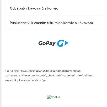
Odvápnění kávovarů a konvic
Příslušenství k vodním filtrům do konvic a kávovarů
<p><a href="http://obchody.heureka.cz/zelenakava-detox-
cz/recenze/#recenze" target="_blank" rel="noopener" title="ověřeno
zákazníky Heureka"></a></p>