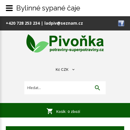
Bylinné sypané čaje
+420 728 253 234
|
ladpiv@seznam.cz
Kč
CZK
Košík:
0
zboží