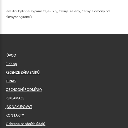
Kvalitní bylinné sypané čaje- bílý, černý, zelený, černý a ovocný od
různých výrobců.
ÚVOD
E-shop
RECENZE ZÁKAZNÍKŮ
O NÁS
OBCHODNÍ PODMÍNKY
REKLAMACE
JAK NAKUPOVAT
KONTAKTY
Ochrana osobních údajů