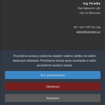
Ing. Pivoňka
Pod Nádražím 361
262 72 Březnice
tel: +420 728 253 234
ladpiv@seznam.cz
Používáme soubory cookie ke zlepšení vašeho zážitku na našich
webových stránkách. Prohlížením tohoto webu souhlasíte s naším
používáním souborů cookie.
Ano, pochopil jsem
© Copyright 2015-2026,
Zelenakava-Detox.cz
, Všechna
Odmítnout
práva vyhrazena! |
Tvorba webových stránek
,
Absolutus.cz
Nastavení