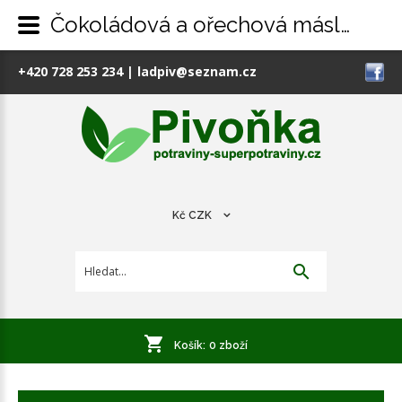
Čokoládová a ořechová másla-krémy
+420 728 253 234
|
ladpiv@seznam.cz
Kč
CZK
Košík:
0
zboží