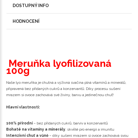
DOSTUPNÝ INFO
HODNOCENÍ
Meruňka lyofilizovaná
100g
Naše lyo meruňka je chutná a výživná svačina plná vitamínů a minerálů,
připravená bez přidaných cukrů a konzervantů. Díky procesu sušení
mrazem si ovoce zachovává své živiny, barvu a jedinečnou chuť!
Hlavní vlastnosti:
100% přírodní
– bez přidaných cukrů, barviv a konzervantů
Bohaté na vitamíny a minerály
, skvělé pro energii a imunitu
Intenzivní chuť a vůně
– díky sušení mrazem si ovoce zachovává svou