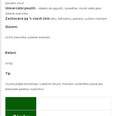
původní chuť
Univerzální použití
– ideální do jogurtů, smoothie, müsli nebo jako
zdravá svačinka
Zachovává 99 % všech živin
díky šetrnému procesu sušení mrazem
Složení
:
100% meruňka sušená mrazem
Balení
:
100g
Tip
:
Vyzkoušejte kombinaci s dalšími druhy mrazem sušeného ovoce pro
dokonale pestrou svačinku!