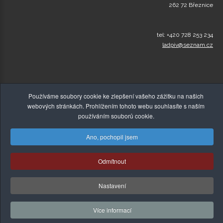
262 72 Březnice
tel: +420 728 253 234
ladpiv@seznam.cz
Používáme soubory cookie ke zlepšení vašeho zážitku na našich
webových stránkách. Prohlížením tohoto webu souhlasíte s naším
používáním souborů cookie.
Ano, pochopil jsem
© Copyright 2015-2026,
Zelenakava-Detox.cz
, Všechna
Odmítnout
práva vyhrazena! |
Tvorba webových stránek
,
Absolutus.cz
Nastavení
Více informací