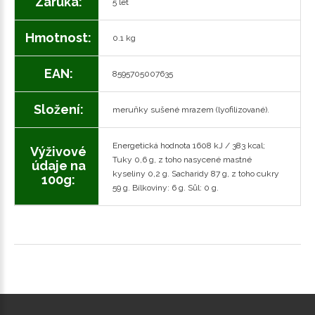
Záruka
:
5 let
Hmotnost
:
0.1 kg
EAN
:
8595705007635
Složení
:
meruňky sušené mrazem (lyofilizované).
Energetická hodnota 1608 kJ / 383 kcal;
Výživové
Tuky 0,6 g, z toho nasycené mastné
údaje na
kyseliny 0,2 g. Sacharidy 87 g, z toho cukry
100g
:
59 g. Bílkoviny: 6 g. Sůl: 0 g.