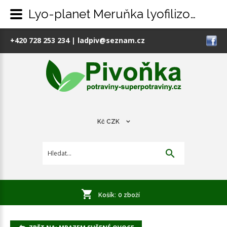
Lyo-planet Meruňka lyofilizovaná 100g
+420 728 253 234
|
ladpiv@seznam.cz
Kč
CZK
Košík:
0
zboží