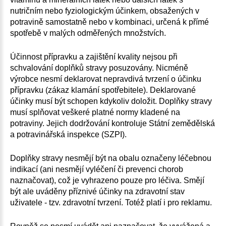
nutričním nebo fyziologickým účinkem, obsažených v
potravině samostatně nebo v kombinaci, určená k přímé
spotřebě v malých odměřených množstvích.
Účinnost přípravku a zajištění kvality nejsou při
schvalování doplňků stravy posuzovány. Nicméně
výrobce nesmí deklarovat nepravdivá tvrzení o účinku
přípravku (zákaz klamání spotřebitele). Deklarované
účinky musí být schopen kdykoliv doložit. Doplňky stravy
musí splňovat veškeré platné normy kladené na
potraviny. Jejich dodržování kontroluje Státní zemědělská
a potravinářská inspekce (SZPI).
Doplňky stravy nesmějí být na obalu označeny léčebnou
indikací (ani nesmějí vyléčení či prevenci chorob
naznačovat), což je vyhrazeno pouze pro léčiva. Smějí
být ale uváděny příznivé účinky na zdravotní stav
uživatele - tzv. zdravotní tvrzení. Totéž platí i pro reklamu.