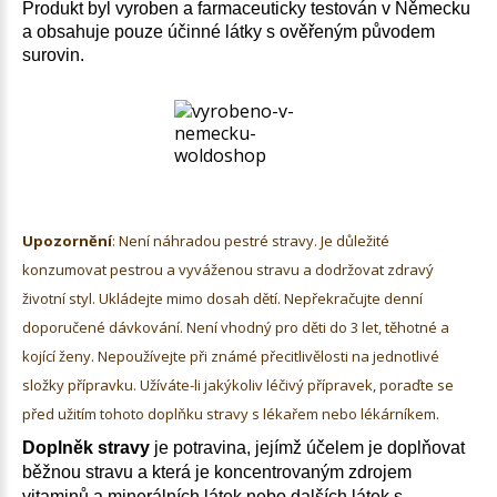
Produkt byl vyroben a farmaceuticky testován v Německu
a obsahuje pouze účinné látky s ověřeným původem
surovin.
Upozornění
:
Není náhradou pestré stravy. Je důležité
konzumovat pestrou a vyváženou stravu a dodržovat zdravý
životní styl. Ukládejte mimo dosah dětí. Nepřekračujte denní
doporučené dávkování. Není vhodný pro děti do 3 let, těhotné a
kojící ženy. Nepoužívejte při známé přecitlivělosti na jednotlivé
složky přípravku. Užíváte-li jakýkoliv léčivý přípravek, poraďte se
před užitím tohoto doplňku stravy s lékařem nebo lékárníkem.
Doplněk stravy
je potravina, jejímž účelem je doplňovat
běžnou stravu a která je koncentrovaným zdrojem
vitaminů a minerálních látek nebo dalších látek s