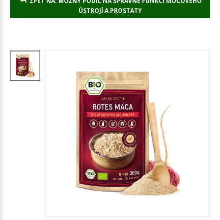
ZPĚT NA: MOŽNÝ PODÍL NA SPRÁVNÉ FUNKCI MOČOVÉHO
ÚSTROJÍ A PROSTATY