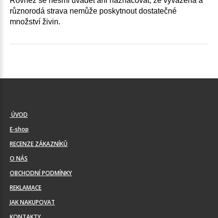
Rovněž se nesmí uvádět ani naznačovat, že vyvážená a
různorodá strava nemůže poskytnout dostatečné
množství živin.
ÚVOD
E-shop
RECENZE ZÁKAZNÍKŮ
O NÁS
OBCHODNÍ PODMÍNKY
REKLAMACE
JAK NAKUPOVAT
KONTAKTY