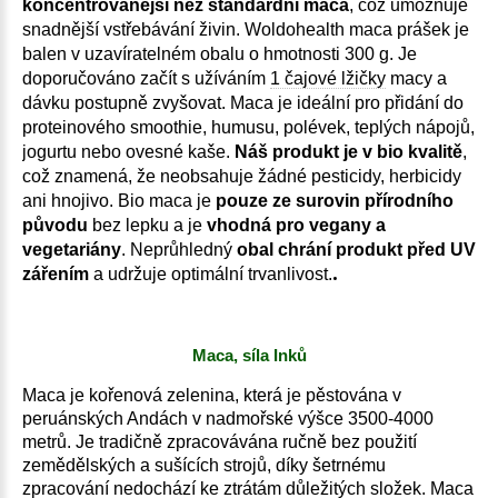
koncentrovanější než standardní maca
, což umožňuje
snadnější vstřebávání živin. Woldohealth maca prášek je
balen v uzavíratelném obalu o hmotnosti 300 g. Je
doporučováno začít s užíváním
1 čajové lžičky
macy a
dávku postupně zvyšovat. Maca je ideální pro přidání do
proteinového smoothie, humusu, polévek, teplých nápojů,
jogurtu nebo ovesné kaše.
Náš produkt je v bio kvalitě
,
což znamená, že neobsahuje žádné pesticidy, herbicidy
ani hnojivo. Bio maca je
pouze ze surovin přírodního
původu
bez lepku a je
vhodná pro vegany a
vegetariány
. Neprůhledný
obal chrání produkt před UV
.
zářením
a udržuje optimální trvanlivost.
Maca, síla Inků
Maca je kořenová zelenina, která je pěstována v
peruánských Andách v nadmořské výšce 3500-4000
metrů. Je tradičně zpracovávána ručně bez použití
zemědělských a sušících strojů, díky šetrnému
zpracování nedochází ke ztrátám důležitých složek. Maca