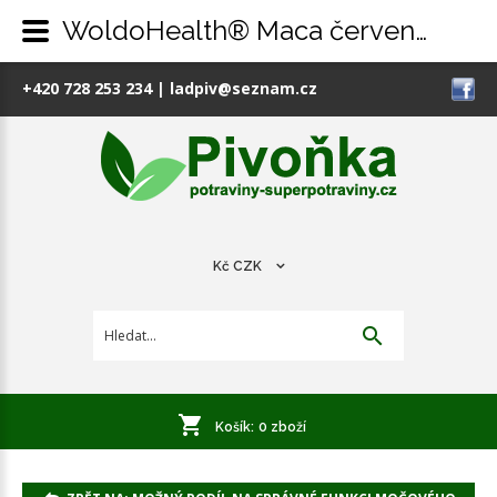
WoldoHealth® Maca červená prášek, 300g
+420 728 253 234
|
ladpiv@seznam.cz
Kč
CZK
Košík:
0
zboží