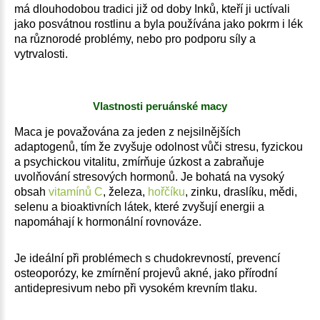
má dlouhodobou tradici již od doby Inků, kteří ji uctívali
jako posvátnou rostlinu a byla používána jako pokrm i lék
na různorodé problémy, nebo pro podporu síly a
vytrvalosti.
Vlastnosti peruánské macy
Maca je považována za jeden z nejsilnějších
adaptogenů, tím že zvyšuje odolnost vůči stresu, fyzickou
a psychickou vitalitu, zmírňuje úzkost a zabraňuje
uvolňování stresových hormonů. Je bohatá na vysoký
obsah
vitamínů C
, železa,
hořčíku
, zinku, draslíku, mědi,
selenu a bioaktivních látek, které zvyšují energii a
napomáhají k hormonální rovnováze.
Je ideální při problémech s chudokrevností, prevencí
osteoporózy, ke zmírnění projevů akné, jako přírodní
antidepresivum nebo při vysokém krevním tlaku.