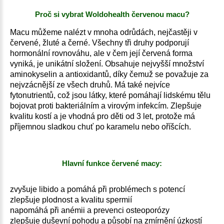
Proč si vybrat Woldohealth červenou macu?
Macu můžeme nalézt v mnoha odrůdách, nejčastěji v
červené, žluté a černé. Všechny tři druhy podporují
hormonální rovnováhu, ale v čem její červená forma
vyniká, je unikátní složení. Obsahuje nejvyšší množství
aminokyselin a antioxidantů, díky čemuž se považuje za
nejvzácnější ze všech druhů. Má také nejvíce
fytonutrientů, což jsou látky, které pomáhají lidskému tělu
bojovat proti bakteriálním a virovým infekcím. Zlepšuje
kvalitu kostí a je vhodná pro děti od 3 let, protože má
příjemnou sladkou chuť po karamelu nebo oříšcích.
Hlavní funkce červené macy:
zvyšuje libido a pomáhá při problémech s potencí
zlepšuje plodnost a kvalitu spermií
napomáhá při anémii a prevenci osteoporózy
zlepšuje duševní pohodu a působí na zmírnění úzkostí