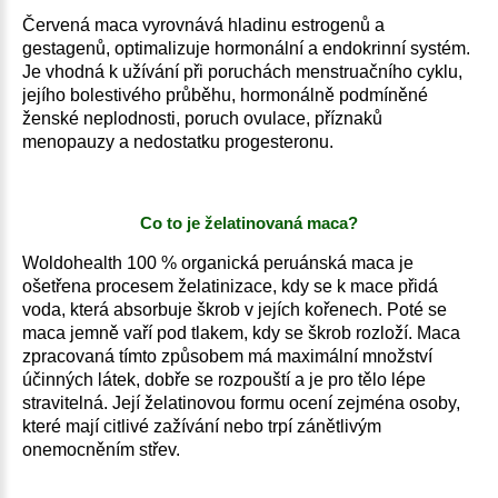
Červená maca vyrovnává hladinu estrogenů a
gestagenů, optimalizuje hormonální a endokrinní systém.
Je vhodná k užívání při poruchách menstruačního cyklu,
jejího bolestivého průběhu, hormonálně podmíněné
ženské neplodnosti, poruch ovulace, příznaků
menopauzy a nedostatku progesteronu.
Co to je želatinovaná maca?
Woldohealth 100 % organická peruánská maca je
ošetřena procesem želatinizace, kdy se k mace přidá
voda, která absorbuje škrob v jejích kořenech. Poté se
maca jemně vaří pod tlakem, kdy se škrob rozloží. Maca
zpracovaná tímto způsobem má maximální množství
účinných látek, dobře se rozpouští a je pro tělo lépe
stravitelná. Její želatinovou formu ocení zejména osoby,
které mají citlivé zažívání nebo trpí zánětlivým
onemocněním střev.