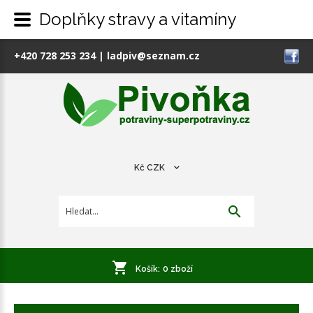
Doplňky stravy a vitamíny
+420 728 253 234
|
ladpiv@seznam.cz
Kč
CZK
Košík:
0
zboží