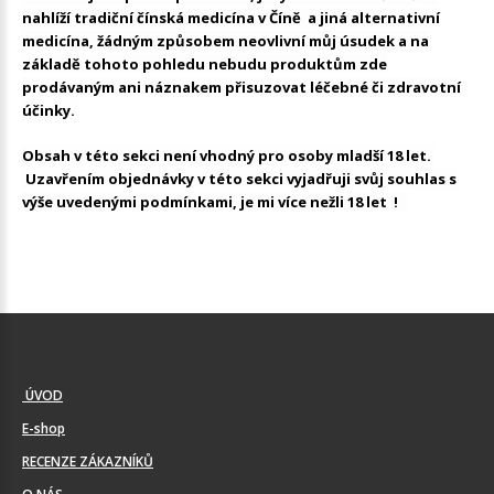
nahlíží tradiční čínská medicína v Číně a jiná alternativní
medicína, žádným způsobem neovlivní můj úsudek a na
základě tohoto pohledu nebudu produktům zde
prodávaným ani náznakem přisuzovat léčebné či zdravotní
účinky.
Obsah v této sekci není vhodný pro osoby mladší 18 let.
Uzavřením objednávky v této sekci vyjadřuji svůj souhlas s
výše uvedenými podmínkami, je mi více nežli 18 let !
ÚVOD
E-shop
RECENZE ZÁKAZNÍKŮ