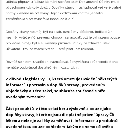
účinku přípravku (zákaz klamání spotřebitele). Deklarované účinky musí
být schopen kdykoliv doložit. Doplňky stravy musí splňovat veškeré platné
normy kladené na potraviny. Jejich dodržování kontroluje Státní
zemědělská a potravinářská inspekce (SZPI).
Doplňky stravy nesmějí být na obalu označeny léčebnou indikací (ani
nesmějí vyléčení či prevenci chorob naznačovat), což je vyhrazeno pouze
pro léčiva. Smějí být ale uváděny příznivé účinky na zdravotní stav
uživatele - tzv. zdravotní tvrzení. Totéž platí i pro reklamu.
Rovněž se nesmí uvádět ani naznačovat, že vyvážená a různorodá strava
nemůže poskytnout dostatečné množství živin.
Z důvodu legislativy EU, která omezuje uvádění některých
informací u potravin a doplňků stravy , provedením
objednávky v této sekci, souhlasíte současně s níže
uvedeným tvrzením:
Část produktů v této sekci beru výslovně a pouze jako
doplňky stravy, které nejsou dle platné právní úpravy ČR
lékem a nelze je za léky zaměňovat. Informace u produktů
uvedené jsou pouze pohledem, jakým na nemoc člověka