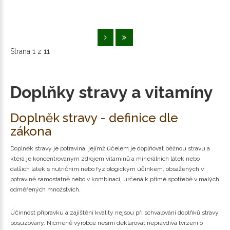
Strana 1 z 11
Doplňky stravy a vitamíny
Doplněk stravy - definice dle
zákona
Doplněk stravy je potravina, jejímž účelem je doplňovat běžnou stravu a
která je koncentrovaným zdrojem vitaminů a minerálních látek nebo
dalších látek s nutričním nebo fyziologickým účinkem, obsažených v
potravině samostatně nebo v kombinaci, určená k přímé spotřebě v malých
odměřených množstvích.
Účinnost přípravku a zajištění kvality nejsou při schvalování doplňků stravy
posuzovány. Nicméně výrobce nesmí deklarovat nepravdivá tvrzení o