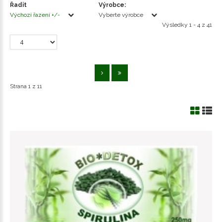
Řadit
Výrobce:
Výchozí řazení +/-
Vyberte výrobce
Výsledky 1 - 4 z 41
Strana 1 z 11