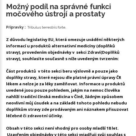
Možný podíl na správné funkci
močového ústrojí a prostaty
Přípravky :
Tribulus terrestris forte,
Z důvodu legislativy EU, která omezuje uvádění některých
informací u produktů alternativní medicíny (doplňků
stravy), provedením objednávky v sekci Zdraví(Doplňků
stravy), souhlasíte současně s níže uvedeným tvrzením:
Část produktů v této sekci beru výslovně a pouze jako
doplňky stravy, které nejsou dle platné právní úpravy ČR
lékem a nelze je za léky zaměňovat. Informace u produktů
uvedené jsou pouze pohledem, jakým na nemoc člověka
nahlíží tradiční čínská medicína v Číně, žádným způsobem
neovlivní můj úsudek a na základě tohoto pohledu nebudu
doplňkům stravy zde prodávaným ani náznakem přisuzovat
léčebné či zdravotní účinky.
Obsah v této sekci není vhodný pro osoby mladší 18 let.
Uzavřením objednávky v této sekci vyjadřuji svůj souhlas s