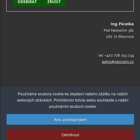
Ing. Pivoňka
Pod Nádražím 361
262 72 Březnice
tel: +420 728 253 234
ladpiv@seznam.cz
Používáme soubory cookie ke zlepšení vašeho zážitku na našich
webových stránkách. Prohlížením tohoto webu souhlasíte s naším
používáním souborů cookie.
Ano, pochopil jsem
© Copyright 2015-2026,
Zelenakava-Detox.cz
, Všechna
Odmítnout
práva vyhrazena! |
Tvorba webových stránek
,