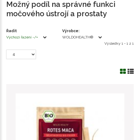
Možný podíl na správné funkci
močového ústrojí a prostaty
Řadit
Výrobce:
Výchozí řazení -/+
WOLDOHEALTH®
Výsledky 1 - 1 z 1