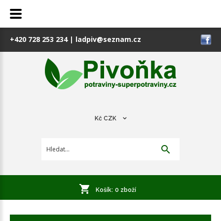
+420 728 253 234
|
ladpiv@seznam.cz
Kč
CZK
Košík:
0
zboží