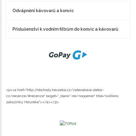
Odvápnění kávovarů a konvic
Příslušenství k vodním filtrům do konvic a kávovarů
<p><a href="http://obchody.heureka.cz/zelenakava-detox-
cz/recenze/#recenze" target="_blank" rel="noopener" title="ověřeno
zákazníky Heureka"></a></p>