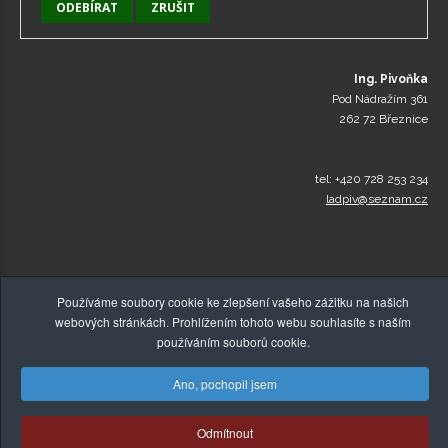
Ing. Pivoňka
Pod Nádražím 361
262 72 Březnice
tel: +420 728 253 234
ladpiv@seznam.cz
Používáme soubory cookie ke zlepšení vašeho zážitku na našich
webových stránkách. Prohlížením tohoto webu souhlasíte s naším
používáním souborů cookie.
Ano, pochopil jsem
© Copyright 2015-2026,
Zelenakava-Detox.cz
, Všechna
Odmítnout