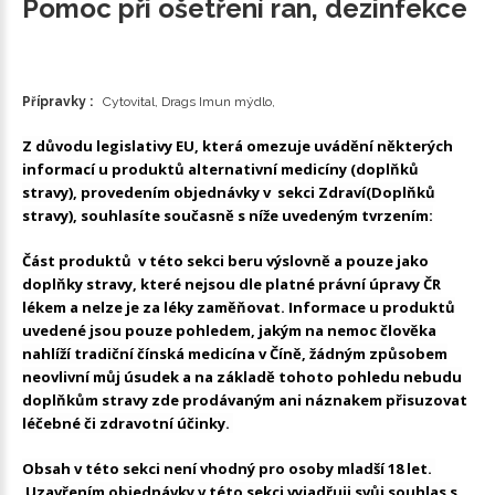
Pomoc při ošetření ran, dezinfekce
Přípravky :
Cytovital, Drags Imun mýdlo,
Z důvodu legislativy EU, která omezuje uvádění některých
informací u produktů alternativní medicíny (doplňků
stravy), provedením objednávky v sekci Zdraví(Doplňků
stravy), souhlasíte současně s níže uvedeným tvrzením:
Část produktů v této sekci beru výslovně a pouze jako
doplňky stravy, které nejsou dle platné právní úpravy ČR
lékem a nelze je za léky zaměňovat. Informace u produktů
uvedené jsou pouze pohledem, jakým na nemoc člověka
nahlíží tradiční čínská medicína v Číně, žádným způsobem
neovlivní můj úsudek a na základě tohoto pohledu nebudu
doplňkům stravy zde prodávaným ani náznakem přisuzovat
léčebné či zdravotní účinky.
Obsah v této sekci není vhodný pro osoby mladší 18 let.
Uzavřením objednávky v této sekci vyjadřuji svůj souhlas s