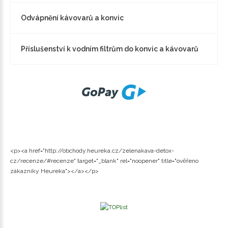
Odvápnění kávovarů a konvic
Příslušenství k vodním filtrům do konvic a kávovarů
<p><a href="http://obchody.heureka.cz/zelenakava-detox-
cz/recenze/#recenze" target="_blank" rel="noopener" title="ověřeno
zákazníky Heureka"></a></p>