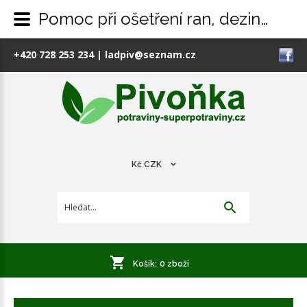
Pomoc při ošetření ran, dezinfekce
+420 728 253 234
|
ladpiv@seznam.cz
Kč
CZK
Košík:
0
zboží