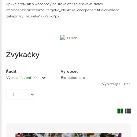
<p><a href="http://obchody.heureka.cz/zelenakava-detox-
cz/recenze/#recenze" target="_blank" rel="noopener" title="ověřeno
zákazníky Heureka"></a></p>
Žvýkačky
Řadit
Výrobce:
Výchozí řazení -/+
Bio-detox, s.r.o.
Výsledky 1 - 1 z 1