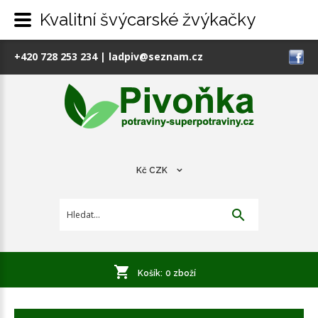
Kvalitní švýcarské žvýkačky
+420 728 253 234
|
ladpiv@seznam.cz
Kč
CZK
Košík:
0
zboží