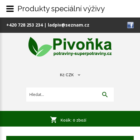
Produkty speciální výživy
+420 728 253 234
|
ladpiv@seznam.cz
Kč
CZK
Košík:
0
zboží