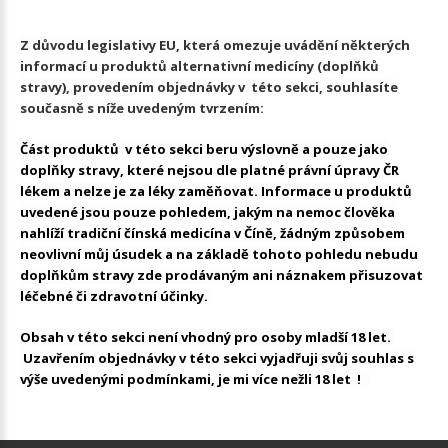
Z důvodu legislativy EU, která omezuje uvádění některých
informací u produktů alternativní medicíny (doplňků
stravy), provedením objednávky v této sekci, souhlasíte
současně s níže uvedeným tvrzením:
Část produktů v této sekci beru výslovně a pouze jako
doplňky stravy, které nejsou dle platné právní úpravy ČR
lékem a nelze je za léky zaměňovat. Informace u produktů
uvedené jsou pouze pohledem, jakým na nemoc člověka
nahlíží tradiční čínská medicína v Číně, žádným způsobem
neovlivní můj úsudek a na základě tohoto pohledu nebudu
doplňkům stravy zde prodávaným ani náznakem přisuzovat
léčebné či zdravotní účinky.
Obsah v této sekci není vhodný pro osoby mladší 18 let.
Uzavřením objednávky v této sekci vyjadřuji svůj souhlas s
výše uvedenými podmínkami, je mi více nežli 18 let !