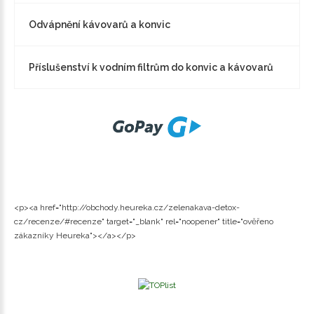
Odvápnění kávovarů a konvic
Příslušenství k vodním filtrům do konvic a kávovarů
<p><a href="http://obchody.heureka.cz/zelenakava-detox-
cz/recenze/#recenze" target="_blank" rel="noopener" title="ověřeno
zákazníky Heureka"></a></p>