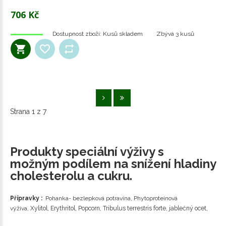
706 Kč
Dostupnost zboží:
Kusů skladem
Zbývá
3 kusů
Strana 1 z 7
Produkty speciální výživy s
možným podílem na snížení hladiny
cholesterolu a cukru.
Přípravky :
Pohanka- bezlepková potravina, Phytoproteinová
výživa,
Xylitol
, Erythritol, Popcorn, Tribulus terrestris forte, jablečný ocet,