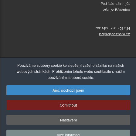
Pod Nádražím 361
262 72 Březnice
tel: +420 728 253 234
ladpiv@seznam.cz
Používáme soubory cookie ke zlepšení vašeho zážitku na našich
webových stránkách. Prohlížením tohoto webu souhlasíte s naším
používáním souborů cookie.
Ano, pochopil jsem
© Copyright 2015-2026,
Zelenakava-Detox.cz
, Všechna
Odmítnout
práva vyhrazena! |
Tvorba webových stránek
,
Absolutus.cz
Nastavení
Více informací