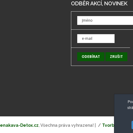
ODBĚR AKCÍ, NOVINEK
Pou
str
enakava-Detox.cz
, Všechna práva vyhrazena! |
Tvorba webový