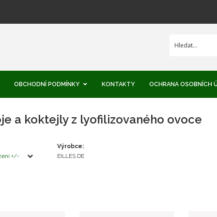
OBCHODNÍ PODMÍNKY
KONTAKTY
OCHRANA OSOBNÍCH 
e a koktejly z lyofilizovaného ovoce
EKLAMACE
K NAKUPOVAT
Výrobce:
zení +/-
EILLES.DE