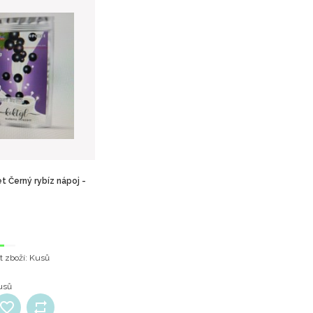
t Černý rybíz nápoj -
t zboží:
Kusů
usů