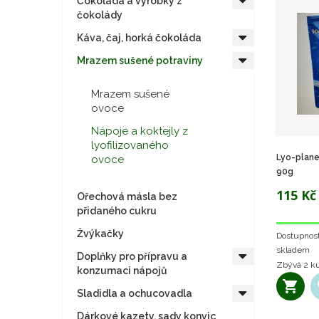
Čokoláda a výrobky z
čokolády
Káva, čaj, horká čokoláda
Mrazem sušené potraviny
Mrazem sušené
ovoce
Nápoje a koktejly z
lyofilizovaného
Lyo-plane
ovoce
90g
115 Kč
Ořechová másla bez
přidaného cukru
Žvýkačky
Dostupnost
skladem
Doplňky pro přípravu a
Zbývá
2 k
konzumaci nápojů
Sladidla a ochucovadla
Dárkové kazety, sady konvic