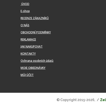
ÚVOD
E-shop
RECENZE ZÁKAZNÍKŮ
O NÁS
OBCHODNÍ PODMÍNKY
REKLAMACE
JAK NAKUPOVAT
KONTAKTY
Ochrana osobních údajů
MOJE OBJEDNÁVKY
MŮJ ÚČET
© Copyright 2015-2026,
Zel