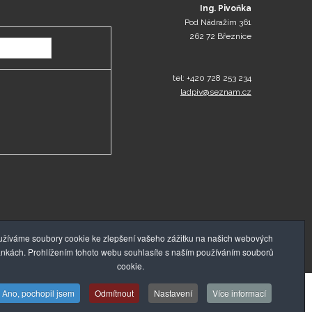
Ing. Pivoňka
Pod Nádražím 361
262 72 Březnice
tel: +420 728 253 234
ladpiv@seznam.cz
žíváme soubory cookie ke zlepšení vašeho zážitku na našich webových
ánkách. Prohlížením tohoto webu souhlasíte s naším používáním souborů
cookie.
Ano, pochopil jsem
Odmítnout
Nastavení
Více informací
ch stránek
, Absolutus.cz