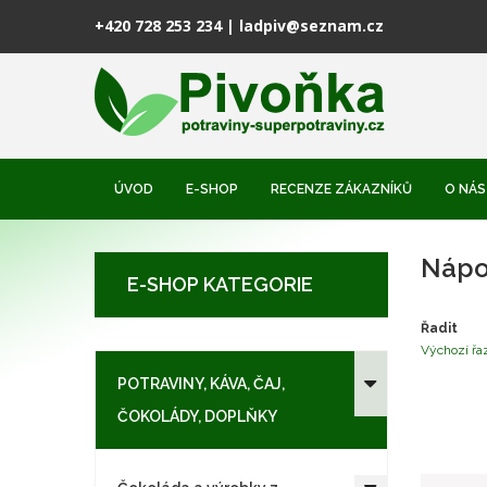
+420 728 253 234
|
ladpiv@seznam.cz
ÚVOD
E-SHOP
RECENZE ZÁKAZNÍKŮ
O NÁS
Nápoj
R
E-SHOP KATEGORIE
JA
Řadit
Výchozí řa
POTRAVINY, KÁVA, ČAJ,
ČOKOLÁDY, DOPLŇKY