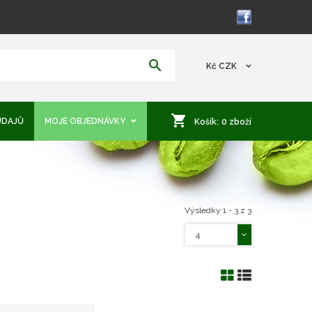
Kč
CZK
ÚDAJŮ
MOJE OBJEDNÁVKY
Košík:
0
zboží
MŮJ ÚČET
Výsledky 1 - 3 z 3
4