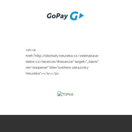
<p><a
href="http://obchody.heureka.cz/zelenakava-
detox-cz/recenze/#recenze" target="_blank"
rel="noopener" title="ověřeno zákazníky
Heureka"></a></p>