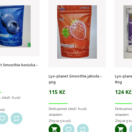
t Smoothie borůvka -
Lyo-planet Smoothie jahoda -
Lyo-plane
90g
80g
115 Kč
124 Kč
 zboží:
Kusů
Dostupnost zboží:
Kusů
Dostupnos
usů
skladem
skladem
Zbývá
5 kusů
Zbývá
5 k