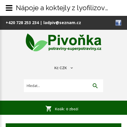
Nápoje a koktejly z lyofilizovaného ovoce
+420 728 253 234
|
ladpiv@seznam.cz
Kč
CZK
Košík:
0
zboží