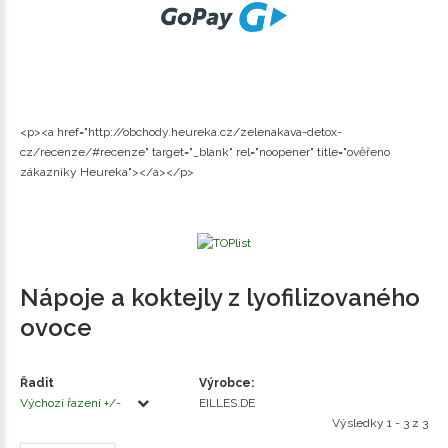
<p><a href="http://obchody.heureka.cz/zelenakava-detox-
cz/recenze/#recenze" target="_blank" rel="noopener" title="ověřeno
zákazníky Heureka"></a></p>
Nápoje a koktejly z lyofilizovaného
ovoce
Řadit
Výrobce:
Výchozí řazení +/-
EILLES.DE
Výsledky 1 - 3 z 3