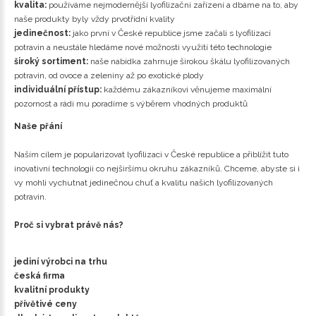
kvalita:
používáme nejmodernější lyofilizační zařízení a dbáme na to, aby
naše produkty byly vždy prvotřídní kvality
jedinečnost:
jako první v České republice jsme začali s lyofilizací
potravin a neustále hledáme nové možnosti využití této technologie
široký sortiment:
naše nabídka zahrnuje širokou škálu lyofilizovaných
potravin, od ovoce a zeleniny až po exotické plody
individuální přístup:
každému zákazníkovi věnujeme maximální
pozornost a rádi mu poradíme s výběrem vhodných produktů
Naše přání
Naším cílem je popularizovat lyofilizaci v České republice a přiblížit tuto
inovativní technologii co nejširšímu okruhu zákazníků. Chceme, abyste si i
vy mohli vychutnat jedinečnou chuť a kvalitu našich lyofilizovaných
potravin.
Proč si vybrat právě nás?
jediní výrobci na trhu
česká firma
kvalitní produkty
přívětivé ceny