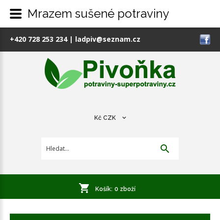
Mrazem sušené potraviny
+420 728 253 234
|
ladpiv@seznam.cz
Kč
CZK
Košík:
0
zboží