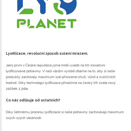
Lyofilizace, revoluční způsob sušení mrazem.
Jako první v České republice jsme hrdě uvedli na trh inovativní
lyofilizované potraviny. V naší vlastní výrobě dbáme na to, aby si naše
produkty zachovaly maximum své přirozené chuti, vůně a nutričních
hodnot. Díky technologii lyofilizace přinášíme na český trh zcela nový
zážitek z jídla.
Co nás odlišuje od ostatních?
Díky šetrnému procesu lyofilizace si naše potraviny zachovávají maximum
svých svých vlastností.