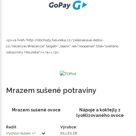
<p><a href="http://obchody.heureka.cz/zelenakava-detox-
cz/recenze/#recenze" target="_blank" rel="noopener" title="ověřeno
zákazníky Heureka"></a></p>
Mrazem sušené potraviny
Mrazem sušené ovoce
Nápoje a koktejly z
lyofilizovaného ovoce
Řadit
Výrobce:
Výchozí řazení +/-
EILLES.DE