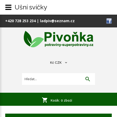
Ušní svíčky
+420 728 253 234
|
ladpiv@seznam.cz
Kč
CZK
Košík:
0
zboží