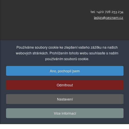
tel: +420 728 253 234
ladpiv@seznam.cz
Používáme soubory cookie ke zlepšení vašeho zážitku na našich
webových stránkách. Prohlížením tohoto webu souhlasíte s naším
používáním souborů cookie.
Ano, pochopil jsem
© Copyright 2015-2026,
Zelenakava-Detox.cz
, Všechna
Odmítnout
práva vyhrazena! |
Tvorba webových stránek
,
Absolutus.cz
Nastavení
Více informací