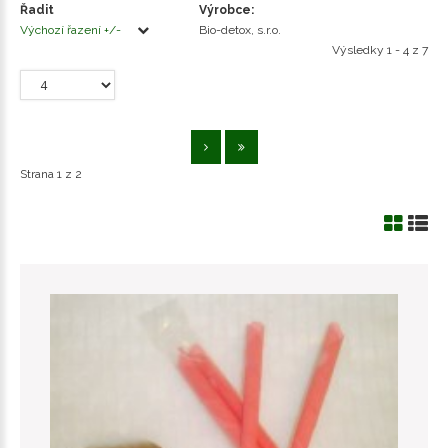
Řadit
Výrobce:
Výchozí řazení +/-
Bio-detox, s.r.o.
Výsledky 1 - 4 z 7
Strana 1 z 2