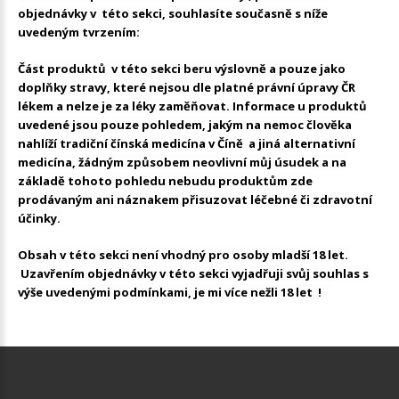
objednávky v této sekci, souhlasíte současně s níže
uvedeným tvrzením:
Část produktů v této sekci beru výslovně a pouze jako
doplňky stravy, které nejsou dle platné právní úpravy ČR
lékem a nelze je za léky zaměňovat. Informace u produktů
uvedené jsou pouze pohledem, jakým na nemoc člověka
nahlíží tradiční čínská medicína v Číně a jiná alternativní
medicína, žádným způsobem neovlivní můj úsudek a na
základě tohoto pohledu nebudu produktům zde
prodávaným ani náznakem přisuzovat léčebné či zdravotní
účinky.
Obsah v této sekci není vhodný pro osoby mladší 18 let.
Uzavřením objednávky v této sekci vyjadřuji svůj souhlas s
výše uvedenými podmínkami, je mi více nežli 18 let !